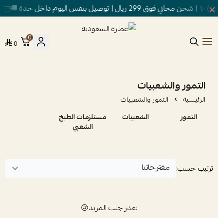
وق 299 ريال | توصيل بنفس اليوم داخل جدة 🚚
خص
0
0
عطارة السعودية
التمور والشعبيات
الرئيسية
التمور والشعبيات
التمور
الشعبيات
مستلزمات الطبخ
الشعبي
ترتيب حسب:
تعذر جلب المزيد😢