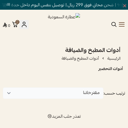
وق 299 ريال | توصيل بنفس اليوم داخل جدة 🚚
خص
0
0
عطارة السعودية
أدوات المطبخ والضيافة
الرئيسية
أدوات المطبخ والضيافة
أدوات التحضير
ترتيب حسب:
تعذر جلب المزيد😢