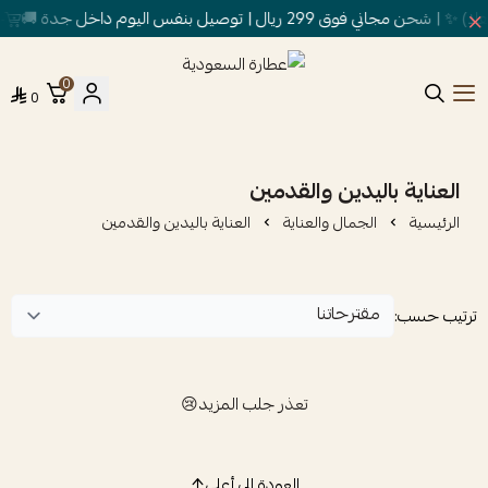
وق 299 ريال | توصيل بنفس اليوم داخل جدة 🚚
خص
0
0
عطارة السعودية
العناية باليدين والقدمين
الرئيسية
الجمال والعناية
العناية باليدين والقدمين
ترتيب حسب:
تعذر جلب المزيد😢
العودة إلى أعلى