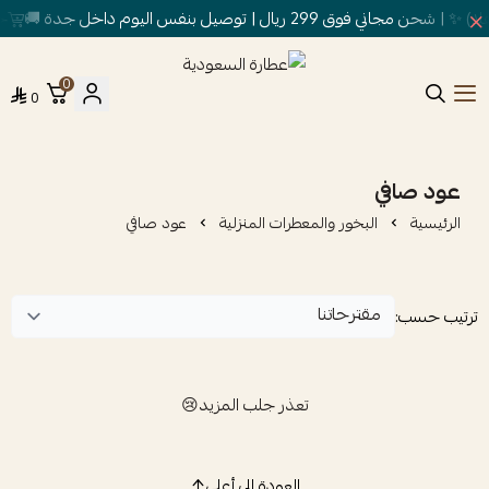
ق 299 ريال | توصيل بنفس اليوم داخل جدة 🚚
خصم
0
0
عطارة السعودية
عود صافي
الرئيسية
البخور والمعطرات المنزلية
عود صافي
ترتيب حسب:
تعذر جلب المزيد😢
العودة إلى أعلى