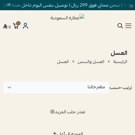
وق 299 ريال | توصيل بنفس اليوم داخل جدة 🚚
خص
0
0
عطارة السعودية
العسل
الرئيسية
العسل والسمن
العسل
ترتيب حسب:
تعذر جلب المزيد😢
العودة إلى أعلى